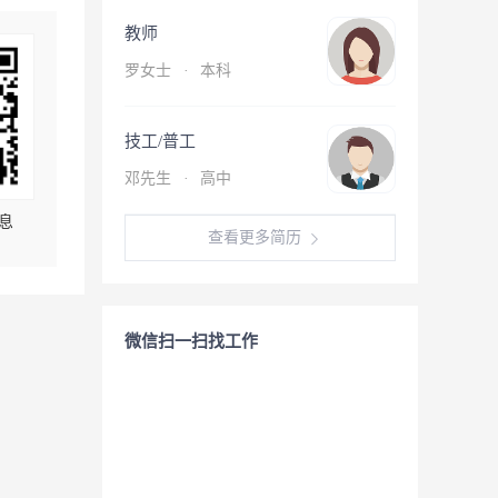
教师
罗女士
·
本科
技工/普工
邓先生
·
高中
息
查看更多简历
微信扫一扫找工作