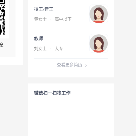
技工/普工
黄女士
·
高中以下
教师
息
刘女士
·
大专
查看更多简历
微信扫一扫找工作