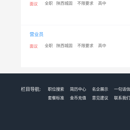
/
全职
/
陕西城固
/
不限要求
/
高中
面议
营业员
/
全职
/
陕西城固
/
不限要求
/
高中
面议
栏目导航:
职位搜索
简历中心
名企展示
一句话
套餐标准
金币充值
意见建议
联系我